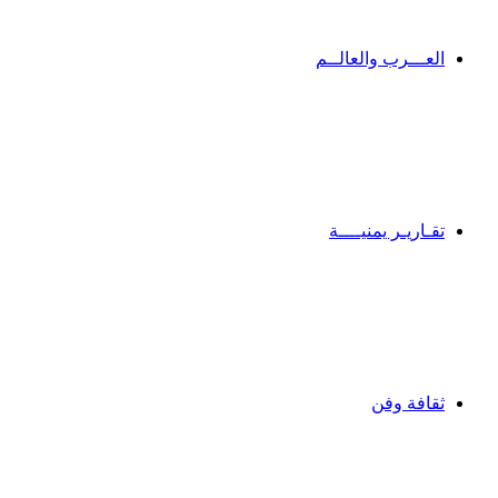
العـــرب والعالــم
تقـاريـر يمنيــــة
ثقافة وفن