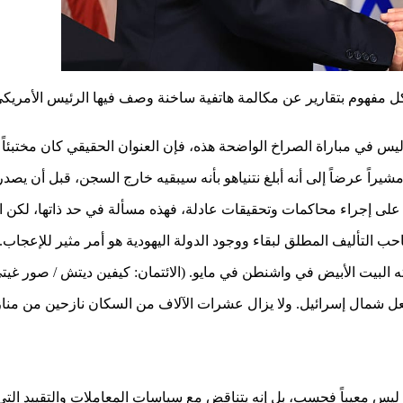
 مفهوم بتقارير عن مكالمة هاتفية ساخنة وصف فيها الرئيس الأمريكي د
ليس في مباراة الصراخ الواضحة هذه، فإن العنوان الحقيقي كان مختبئاً
راً عرضاً إلى أنه أبلغ نتنياهو بأنه سيبقيه خارج السجن، قبل أن يصدر إع
على إجراء محاكمات وتحقيقات عادلة، فهذه مسألة في حد ذاتها، لكن ال
ب التأليف المطلق لبقاء ووجود الدولة اليهودية هو أمر مثير للإعجاب.
 البيت الأبيض في واشنطن في مايو. (الائتمان: كيفين ديتش / صور غيت
يشتعل شمال إسرائيل. ولا يزال عشرات الآلاف من السكان نازحين من م
ليس معيباً فحسب، بل إنه يتناقض مع سياسات المعاملات والتقييد التي 