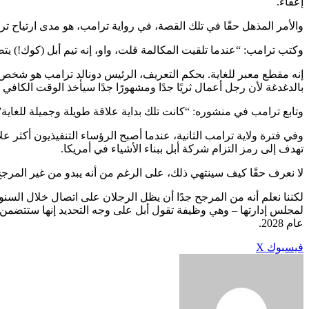
إعفاءً.
والأمر المذهل حقًا في تلك القصة، في رواية ترامب، هو مدى ارتياح ت
وكتب ترامب: “عندما تلقيت المكالمة قلت، واو، إنه تيم أبل (كوك!) 
إنه مقطع معبر للغاية. بحكم التعريف، الرئيس دونالد ترامب هو شخص
بالدغدغة لأن رجل أعمال ثريًا جدًا ومشهورًا جدًا سيأخذ الوقت الكافي ل
وتابع ترامب في منشوره: “كانت تلك بداية علاقة طويلة وجميلة للغاية
وفي فترة ولاية ترامب الثانية، عندما أصبح الرؤساء التنفيذيون أكث
تهدف إلى رمز التزام شركة أبل ببناء الأشياء في أمريكا.
لا نعرف حقًا كيف سينتهي ذلك، على الرغم من أنه يبدو من غير المرجح
لكننا نعلم أنه من المرجح جدًا أن يظل الرجلان على اتصال خلال الس
لمجلس إدارتها – وهي وظيفة تقول أبل على وجه التحديد إنها ستتضمن “
عام 2028.
طباعة
لينكدإن
مشاركة
بينتيريست
فيسبوك
X
عبر
البريد