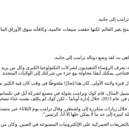
ج يغير العالم. لكنها حققت مبيعات عالمية، وكافأته سوق الأوراق المال
هى به: لقد وضع دونالد ترامب إلى جانبه.
لثانية، يعرف الرؤساء التنفيذيون لشركات التكنولوجيا الكبرى وكل من ي
تتاحي. يمكنك أيضًا محاولة بيع جزء من شركتك إلى الولايات المتحدة.
ة ولايته الأولى. كان هذا إنجازًا ملحوظًا في وقت كان فيه الكثير 
 نرى بشكل دوري أدلة على ذلك بأعيننا. في عام 2019، على سبيل المثال، قام كوك وترامب بجولة 
ناء تصحيح ترامب.
خلال زيارات متكررة إلى واشنطن. وقال ترامب يوم الثلاثاء عبر منصت
يرة إلى حد ما لا يمكن حلها إلا أنا، كرئيس”.
 بالتعريفات الجمركية على الإلكترونيات المصنوعة في الصين. وكان من