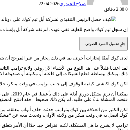
صلاح الحيدري
22.04.2026
0
38
2 دقائق
إن سجل تيم كوك واضح للغاية: ففي عهده، لم تقم شركة أبل بإنشاء منت
جارٍ تحميل السرد الصوتي…
لدى كوك أيضًا إنجازات أخرى، بما في ذلك إنجاز من غير المرجح أن يتبا
لقد اعتدنا قليلاً على هذا النوع من الأشياء الآن. وفي ولاية ترامب ا
ذلك. يمكنك ببساطة قطع الشيكات إلى قاعته أو مكتبته أو صندوقه الاف
لكن كوك اكتشف كيفية الوقوف إلى جانب ترامب في وقت مبكر، خلال فتر
يمكننا أن
فتحت المنشأة بناءً على طلبه. لم يكن ذلك صحيحا – فقد افتتح المصنع في عام 2013، خلال إدارة أوباما – لكن كوك لم يكلف نفسه ع
لكن الكثير من العلاقة بين كوك وترامب حدثت خلف أبواب مغلقة، من 
كوك اتصل به في وقت مبكر من ولايته الأولى، وتحدث معه عن “مشكلة كب
ترامب لا يشرح ما هي المشكلة. لكنه افتراض جيد جدًا أن الأمر يتعلق