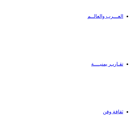
العـــرب والعالــم
تقـاريـر يمنيــــة
ثقافة وفن