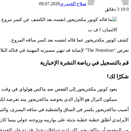
صلاح الحيدري
09.07.2026
0
19
3 دقائق
الائتمان: ا ف ب
كشف كونور مكجريجور عما قاله لنفسه بعد كسر ساقه المروع.
تعرض “The Notorious” لإصابة قد تنهي مسيرته المهنية في قتاله الثلاثي المشؤوم مع داستن بوارييه قبل خمس سنوات.
قم بالتسجيل في
رياضة
النشرة الإخبارية
شكرًا لك!
يعود كونور مكجريجور إلى القفص ضد ماكس هولواي في وقت م
سيكون النزال هو الأول الذي يخوضه ماكجريجور منذ تعرضه لكس
أصيب ماكجريجور بكسر في الساق والشظية في ساقه اليسرى، والتي تع
الأيرلندي
أطلق خطبة خطبة بذيئة على بوارييه وزوجته جولي بينما كان 
من المفهوم أن ماكجريجور كان لديه تساؤلات حول قدرته على العودة بع