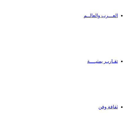
العـــرب والعالــم
تقـاريـر يمنيــــة
ثقافة وفن