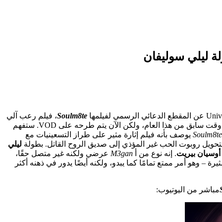
Soulm8te
، فيلم رعب آلي
عرضي يتجه مباشرة إلى VOD هذا الصيف. لقد حددوا أخيرًا إصدارًا رسميًا لهذا الفيلم – كان من المفترض أن يتم افتتاحه في دور العرض في وقت سابق من هذا العام، ولكن الآن يتم طرحه على VOD. ستفهم
Soulm8te
يوصف بأنه فيلم إثارة مثير على طراز التسعينيات مع
بتحويل روبوت الحب غير المؤذي إلى صديق الروح القاتل. بطولة
ليلي
أوسيان بيريت
. إنه نوع من أ
M3gan
عرضي ولكنه غير متصل حقًا،
– وهو أمر ممتع تمامًا كما يبدو، ولكنه أيضًا يدور في ذهنه أكثر
مباشر من اليوتيوب: