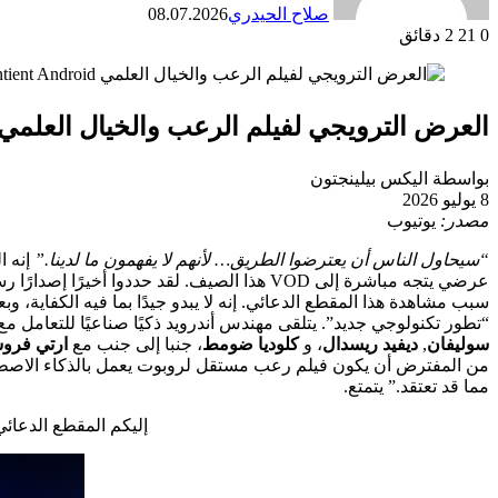
صلاح الحيدري
08.07.2026
0
21
2 دقائق
العرض الترويجي لفيلم الرعب والخيال العلمي Sentient Android لفيلم ‘Soulm8te’ بطولة ليلي سوليفا
بواسطة اليكس بيلينجتون
8 يوليو 2026
مصدر:
يوتيوب
“سيحاول الناس أن يعترضوا الطريق… لأنهم لا يفهمون ما لدينا.”
إنه الحب 
سبب مشاهدة هذا المقطع الدعائي. إنه لا يبدو جيدًا بما فيه الكفاية، وب
“تطور تكنولوجي جديد”. يتلقى مهندس أندرويد ذكيًا صناعيًا للتعامل 
سوليفان
,
ديفيد ريسدال
، و
كلوديا ضومط
، جنبا إلى جنب مع
ارتي فرو
من المفترض أن يكون فيلم رعب مستقل لروبوت يعمل بالذكاء الاصطناعي. 
مما قد تعتقد.” يتمتع.
إليكم المقطع الدعائ