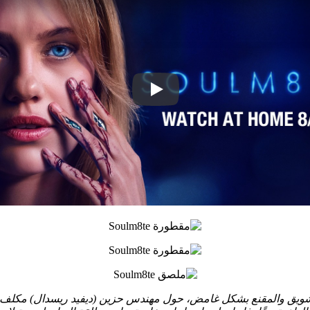
لمي المثير Soulm8te هذا المثير للقلق والتشويق والمقنع بشكل غامض، حول مهندس حزين (ديف