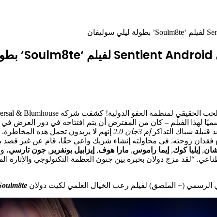
ن
الحقيقي لمنظمة العفو الدولية! كشفت شركة Universal & Blumhouse عن المقطع الدعائي الرسمي لفيلمها
عد قنبلة شباك التذاكر
إم 3جان 2.0
إنهم لا يريدون تحمل هذه المخاطرة.
مع فقدان زوجته. في محاولته إنشاء شريك واعي حقًا، قام عن غير قصد 
شان
,
إيليا كوك
,
إيما راموس
,
مارا هوف
,
إيزابيل بونفرير
,
جون تارسي
، و
“لقد مزج دولان بخبرة بين جنون العظمة التكنولوجي والإثارة المثيرة 
ي الرسمي (+ الملصق) لفيلم رعب الخيال العلمي لكيت دولان
Soulm8te