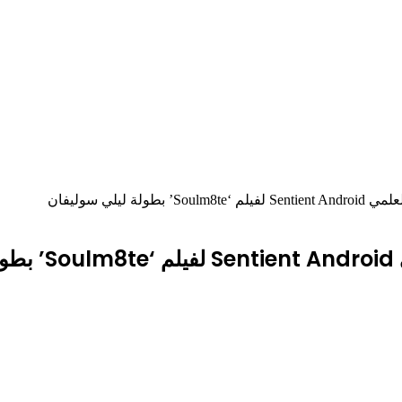
ليلي سوليفان
ن