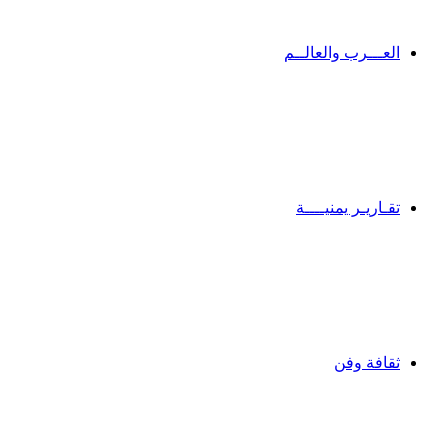
العـــرب والعالــم
تقـاريـر يمنيــــة
ثقافة وفن