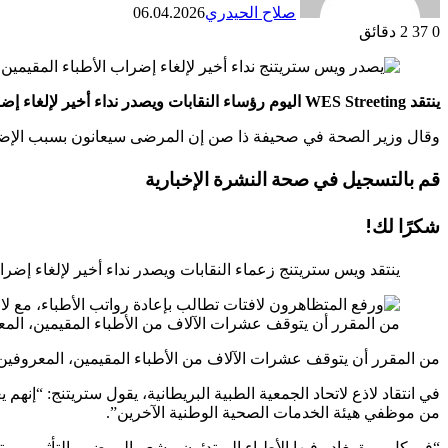
صلاح الحيدري
06.04.2026
0
37
2 دقائق
ينتقد WES Streeting اليوم رؤساء النقابات ويصدر نداء أخير لإلغاء إضراب الأطباء المقيمين لمدة ستة أيام.
وقال وزير الصحة في صحيفة ذا صن إن المرضى سيعانون بسبب الإض
قم بالتسجيل في
صحة
النشرة الإخبارية
شكرًا لك!
ينتقد ويس ستريتنج زعماء النقابات ويصدر نداء أخير لإلغاء إضرا
من المقرر أن يتوقف عشرات الآلاف من الأطباء المقيمين، المعرو
من المقرر أن يتوقف عشرات الآلاف من الأطباء المقيمين، المعروفين ساب
في انتقاد لاذع لاتحاد الجمعية الطبية البريطانية، يقول ستريتنج: “إ
من موظفي هيئة الخدمات الصحية الوطنية الآخرين”.
“في كل مرة يغادر فيها الأطباء المبتدئون، يشعر المرضى بالتأثير – و