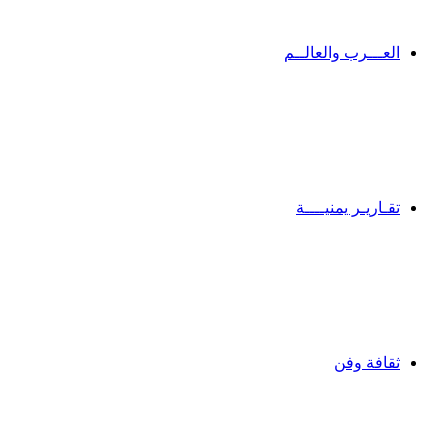
العـــرب والعالــم
تقـاريـر يمنيــــة
ثقافة وفن