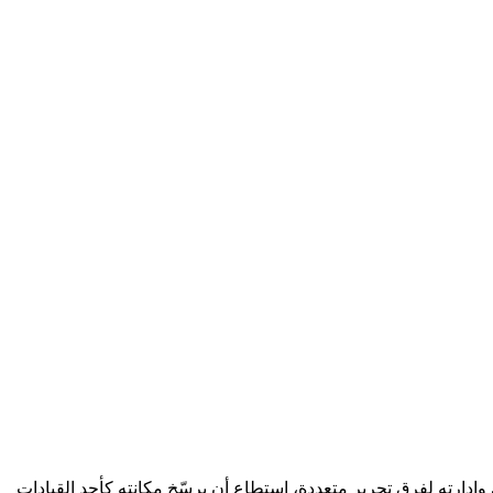
وإدارته لفرق تحرير متعددة، استطاع أن يرسّخ مكانته كأحد القيادات