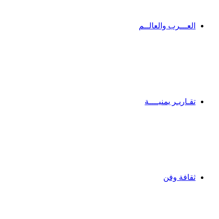
العـــرب والعالــم
تقـاريـر يمنيــــة
ثقافة وفن