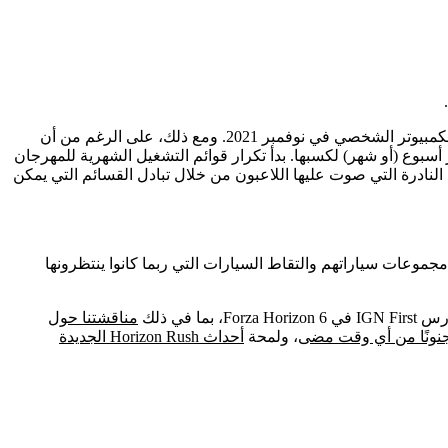
أضاف نظام قائمة تشغيل المهرجانات في Forza Horizon 5 سابقًا سيارات جديدة مجانية إلى اللعبة كل أسبوع منذ إطلاق اللعبة على Xbox والكمبيوتر الشخصي في نوفمبر 2021. ومع ذلك، على الرغم من أن
سبوع (أو شهر) لكسبها. بدأ تكرار قوائم التشغيل الشهرية للمهرجان
سيارات النادرة التي صوت عليها اللاعبون من خلال تبادل القسائم التي يمكن
ل إلى متجر “Horizon Backstage”. سيتمكن اللاعبون الآن من إكمال مجموعات سياراتهم والتقاط السيارات التي ربما كانوا ينتظرونها
مناقشتنا حول
، ولمحة
أحداث Horizon Rush الجديدة