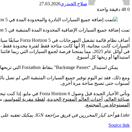
صلاح الحيدري
27.03.2026
0
48
دقيقة واحدة
تمت إضافة جميع السيارات الإضافية المحدودة المدة المتبقية في Forza Horizon 5 اليوم إلى متجرها، حيث يمكن شراؤها بقسائم داخل اللعبة.
السيارات كانت مجانية، إلا أنها كانت متاحة فقط لفترة محدودة فقط –
في أوائل عام 2025، مما يمنحنا فرصة لجمع السيارات الت
استبدالها أو ربحها كل أسبوع.
يمكن استبدال “Backstage Passes” بنقاط Forzathon التي تربحها عند إكمال التحديات.
لسنوات حتى تصبح متاحة مرة أخرى.
وتأتي الأخبار الجيدة قبل وصول Forza Horizon 6 في مايو. إذا كنت تبحث عن معلومات حول ذلك، فيمكنك الاطلاع على التعمق الكامل في مارس IGN First في Forza Horizon 6، بما في ذلك
صياغة العالم،
أحداث العالم المفتوح الجديدة,
لقطة مقربة للمواسم،
نظ
المستوحاة من المجتمع.
Luke هو أحد كبار المحررين في فريق مراجعة IGN. يمكنك تعقبه على Blueskymrlukereilly لسؤاله عن أشياء تتعلق بالأشياء.
Source link