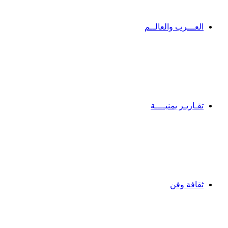
العـــرب والعالــم
تقـاريـر يمنيــــة
ثقافة وفن