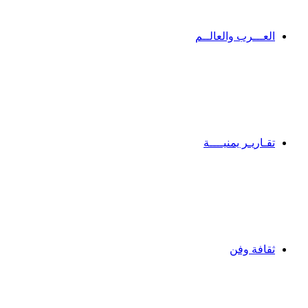
العـــرب والعالــم
تقـاريـر يمنيــــة
ثقافة وفن