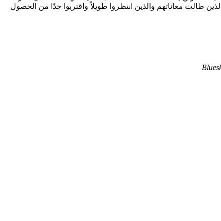
بية ثابتة طوال الوقت على الرغم من التحديات، والذي سعى دائمًا لتقديم عرض يكرم المعجبين ويرحب بجماهير جديدة. ولعشاق Stargate الذين طالت معاناتهم والذين انتظروا طويلاً واقتربوا جدًا من الحصول