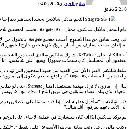
صلاح الحيدري
04.06.2026
0
21
2 دقائق
قام الممثل مايكل شانكس، ممثل Stargate SG-1، بحشد المعجبين للاحتجاج على إلغاء أمازون المفاجئ لإحياء الامتياز الذي تم الإعلان عنه سابقًا.
تم إلغاؤه بسبب مخاوف من أنه لن يروق لأي شخص خارج الجمهور الأساسي للامتياز – وهو الأمر الذي عارض
يعتقدون أن المسلسل كان سيجذب جمهورًا أوسع. أعلن شانكس: “أنا أي
والعديد من التماسات Change.org، والدفع لتقديم شكوى إلى أمازون مباشرة عبر خدمة العملاء. تحتوي أكبر عريضة على موقع Change.org حاليًا على ما يزيد قليلاً عن 40.000 توقيع.
يقال إن أمازون لا ت
الإحياء الذي بناه أعضاء سابقون في فريق إنتاج Stargate SG-1، ويضم أعضاء من طاقمه السابق.
إلى الأبد. دعهم يعرفون أنك هناك.”
لم يؤكد شانكس أبدًا أنه كان سيشارك في عملية الإحياء، على الرغم