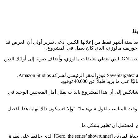
، أصيب معجبو Stargate بالذهول من الأخبار التي تفيد بأن أمازون قد تخلت عن سلسلة Prime Video الجديدة، بعد ستة أشهر فقط من إعلانها الكبير. ادعى تقرير أولي أن العرض قد
أثناء الكتابة على X/Twitter، شارك شانكس – الذي لعب دور الشخصية المفضلة لدى المعجبين دانييل جاكسون في SG-1 ومختلف فروعها – قصة IGN التي تغطي تعليقات مالوزي، وأضاف صوته إلى أولئك الذين
سلط شانكس الضوء الآن على العديد من جهود المعجبين التي تهدف إلى إقناع أمازون بالتراجع عن قرارها، بما في ذلك GoFundMe لرفع لافتة #SaveStargate فوق المقر الرئيسي لشركة Amazon Studios،
الة إلى المعجبين، أشار شانكس إلى أن هذا المشروع بالذات يمثل أمل المعجبين الوحيد في
الممثلين الأصليين المشاركين، فهذا هو الوقت المناسب لقول شيء ما”. “وإلا فسيكون ذلك نهاية هذا الفصل
ن المحتمل أن تظهر بشكل ما.
وكتب مالوزي في وقت سابق من هذا الأسبوع: “قلبي ينفطر”. “للكتاب الموهوبين بشكل لا يصدق الذين عملوا بلا كلل لجلب هذا العرض إلى الحياة. لمارتن [Gero, the series’ showrunner] الذي حافظ على نظرة