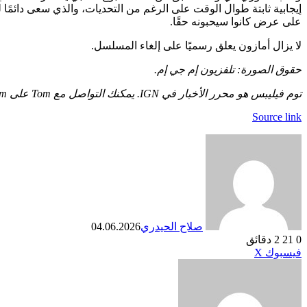
على عرض كانوا سيحبونه حقًا.
لا يزال أمازون يعلق رسميًا على إلغاء المسلسل.
حقوق الصورة: تلفزيون إم جي إم.
توم فيليبس هو محرر الأخبار في IGN. يمكنك التواصل مع Tom على
om
Source link
صلاح الحيدري
04.06.2026
0
21
2 دقائق
طباعة
لينكدإن
مشاركة
بينتيريست
فيسبوك
X
عبر
البريد