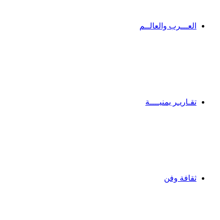
العـــرب والعالــم
تقـاريـر يمنيــــة
ثقافة وفن