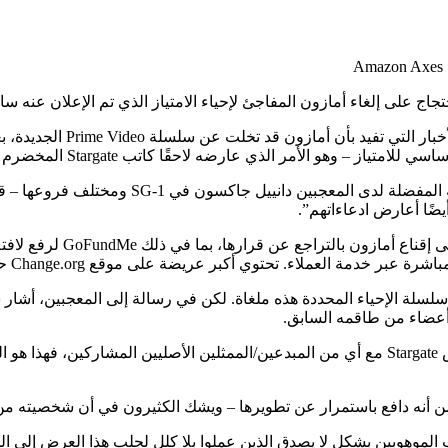
في وقت سابق من هذا الأسبوع
ه لاحقًا كاتب Stargate المخضرم جوزيف مالوزي، الذي كان يعمل في المشروع.
ضًا أعارض ادعاءاتهم”.
زال مهتمة بمستقبل امتياز Stargate، حتى لو ظلت سلسلة الإحياء المحددة هذه ملغاة. لكن في رس
كتب شانكس: “سأقول هذا ببساطة: إذا كنت مهتمًا على الإطلاق بعرض Stargate مع أي من المبدعين/
 من أنه دافع باستمرار عن تطويرها – ويشك الكثيرون في أن شخصيته م