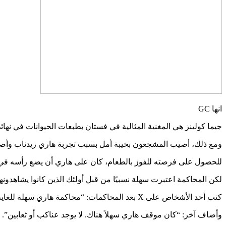
انها GC
جيما كولينز هي المغنية المثالية في فستان بطبعات الحيوانات في نهائي m A Celeb
ومع ذلك، أصيب المشجعون بخيبة أمل بسبب تجربة هاري ريدناب وأصروا 
للحصول على فرصته للفوز بالطعام، كان على هاري أن يضع رأسه في خ
لكن المحاكمة اعتبرت سهلة نسبيًا من قبل أولئك الذين كانوا يشاهدونها 
كتب أحد الأشخاص على X بعد المحاكمات: “محاكمة هاري سهلة للغاية”.
وأضاف آخر: “كان موقف هاري سهلاً هناك. لا يوجد عناكب أو ثعابين”.