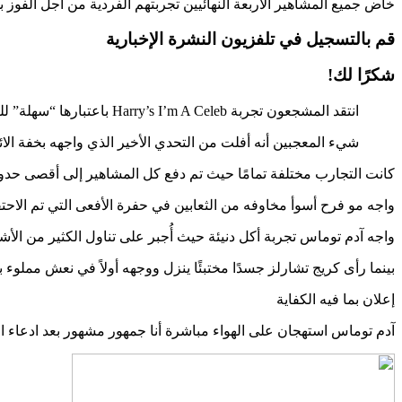
خاض جميع المشاهير الأربعة النهائيين تجربتهم الفردية من أجل الفوز بو
قم بالتسجيل في
تلفزيون
النشرة الإخبارية
شكرًا لك!
انتقد المشجعون تجربة Harry’s I’m A Celeb باعتبارها “سهلة” للغاية
شيء المعجبين أنه أفلت من التحدي الأخير الذي واجهه بخفة
الا
كانت التجارب مختلفة تمامًا حيث تم دفع كل المشاهير إلى أقصى حدو
واجه مو فرح أسوأ مخاوفه من الثعابين في حفرة الأفعى التي تم الاح
واجه آدم توماس تجربة أكل دنيئة حيث أُجبر على تناول الكثير من الأشي
بينما رأى كريج تشارلز جسدًا مختبئًا ينزل ووجهه أولاً في نعش مملوء 
إعلان بما فيه الكفاية
آدم توماس استهجان على الهواء مباشرة أنا جمهور مشهور بعد ادعاء ا