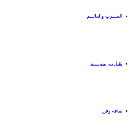
العـــرب والعالــم
تقـاريـر يمنيــــة
ثقافة وفن