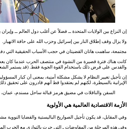
إن النزاع بين الولايات المتحدة ــ فضلاً عن أغلب دول العالم ــ وإيرا
ولا يزال وقف إطلاق النار بين إسرائيل وحزب الله على حافة الانهيار.
مجتمعة، ساهمت هاتان القضيتان في حجب الأسباب الحقيقية التي دفعت إ
كانت هناك فترة قصيرة من النشوة في منتصف الحرب عندما كان بعض ا
والقدس على فرض ذلك باستخدام القوة الجوية فقط. (قد يستمر الشعب
إن تأجيل تغيير النظام لا يشكل مشكلة أمنية، بمعنى أن كبار المسؤو
الإيرانية بالسيطرة، لكنهم لم يعتقدوا قط أنهم قادرون على تحقيق ذلك
السفن والناقلات في مضيق هرمز قبالة ساحل مسندم، عمان، 18 أبريل 2026. (الائتمان: رويترز)
الأزمة الاقتصادية العالمية هي الأولوية
وفي المقابل، قد يكون تأجيل الصواريخ الباليستية والقضايا النووية مش
وفي هذه المرحلة من المفاوضات ـ التي جرت بالتوازي مع الحرب المستم