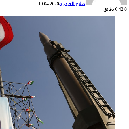
صلاح الحيدري
19.04.2026
0
42
6 دقائق