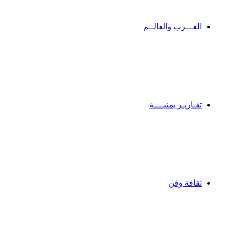
العـــرب والعالــم
تقـاريـر يمنيــــة
ثقافة وفن