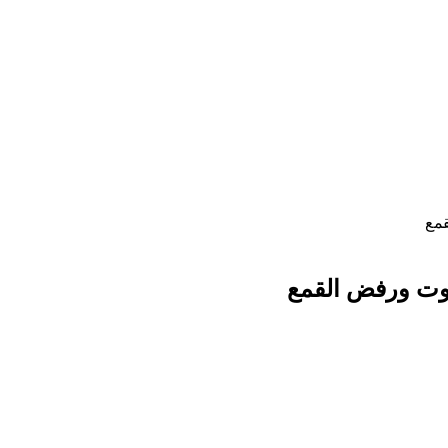
قمع
موت ورفض القمع