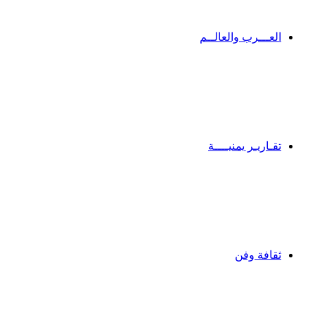
العـــرب والعالــم
تقـاريـر يمنيــــة
ثقافة وفن