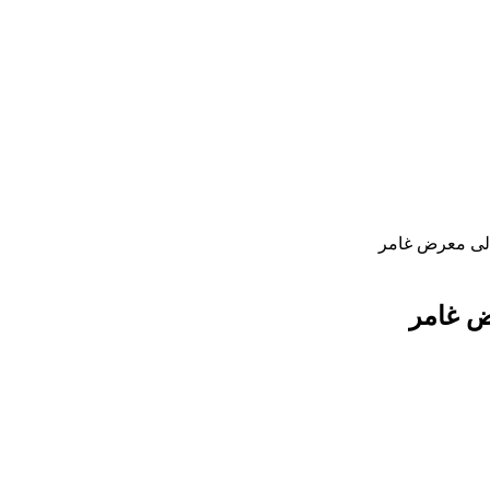
 إلى معرض غامر
رض غامر