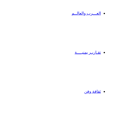
العـــرب والعالــم
تقـاريـر يمنيــــة
ثقافة وفن