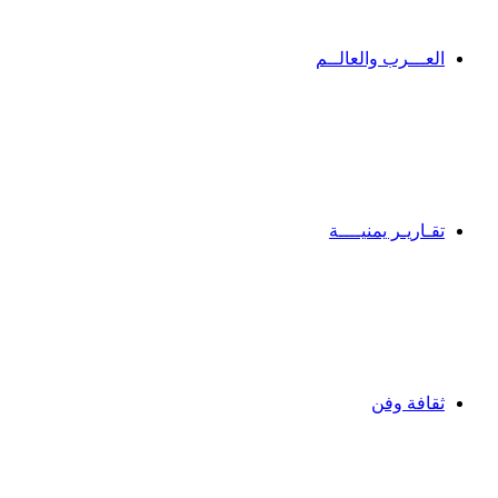
العـــرب والعالــم
تقـاريـر يمنيــــة
ثقافة وفن