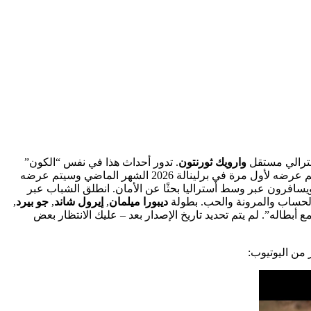
سترالي مستقل
وارويك ثورنتون
. تدور أحداث هذا في نفس “الكون”
، حكاية أخرى عن العنصرية والبقاء على قيد الحياة وسط المناطق النائية الأسترالية المتربة منذ سنوات مضت. تم عرضه لأول مرة في برلينالة 2026 الشهر الماضي وسيتم عرضه
 ويسافرون عبر وسط أستراليا بحثًا عن الأمان. انطلق الشباب عبر
 والحساب والمرونة والحب. بطولة
ديبورا ميلمان
,
إيرول شاند
,
جو بيرد
,
 مع أبطاله”. لم يتم تحديد تاريخ الإصدار بعد – عليك الانتظار بعض
من اليوتيوب: