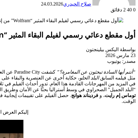
صلاح الحيدري
24.03.2026
0
40
2 دقائق
أول مقطع دعائي رسمي لفيلم البقاء المثير “Wolfram” من إنتاج وارويك ثورنتون
بواسطة اليكس بيلينجتون
23 مارس 2026
مصدر:
يوتيوب
“أنتم أيها السادة تبحثون عن المغامرة؟”
كشفت Paradise City عن العرض الترويجي المبكر لفيلمها
مثل فيلمه السابق
البلد الحلو
في المزيد من المهرجانات القادمة هذا العام. تدور أحداث الفيلم في ث
“البلد الجميل” الصحراوي في وسط أستراليا بحثًا عن الأمان وطريق الع
توماس إم رايت
، و
فرديناند هوانج
. حصل الفيلم على تقييمات إيجابية في ا
الوقت.
إليكم العرض ا