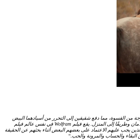
موجة من القسوة، مما دفع شقيقين إلى التحرر من أسيادهما البيض
الذين أجبروهما على العمل كعمال أطفال في المناجم. يهرب الأطفال وينطلقون عبر “البلد الجميل” الصحراوي في وسط أستراليا بحثًا عن الأمان وطريقًا إلى المنزل. يقع فيلم Wolfram في نفس عالم فيلم
Deborah Mail وممثليها الشباب، حيث يلعبون دور الأشقاء الذين يجب عليهم الاعتماد على بعضهم البعض أثناء بحثهم عن الحقيقة
ن البقاء والحساب والمرونة والحب.
“