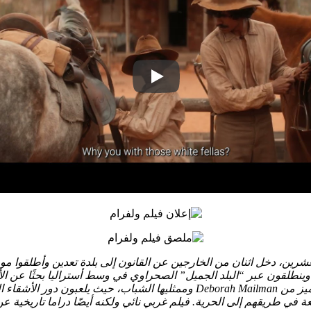
العشرين، دخل اثنان من الخارجين عن القانون إلى بلدة تعدين وأطلقوا 
Sweet Country الحائز على جائزة Thornton لعام 2017، ويتميز بأداء متميز من man
في طريقهم إلى الحرية. فيلم غربي نائي ولكنه أيضًا دراما تاريخية ع