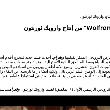
ولفرام
، أحدث فيلم جديد لمخرج أفلام أ
لاثينيات القرن العشرين، ويتتبع ثلاثة أطفال يهربون من أسيادهم البيض
ودة إلى الوطن. فيلم غربي نائي ولكنه أيضًا دراما تاريخية عن البقاء
لغالب أثناء عرضه في برلينالة، قائلًا إنه “يبني استثمارًا عاطفيًا قويًا
لترويجي الرسمي الأول (+ الملصق) لفيلم وارويك ثورنتون
ولفرام
مباشر 