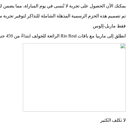
يمكنك الآن الحصول على تجربة لا تُنسى في يوم المباراة، مما يضمن لك مشاهدة Bukayo Saka وMartin Odegaard وبقية النجوم وهم يتطلعون إلى طلاء ا
تم تصميم هذه الحزم الرسمية المذهلة الشاملة للتذاكر لتوفير تجربة س
فقط ماربل-إلوس
انطلق إلى ماربيا مع باقات Rio Real الرائعة للجولف ابتداءً من 459 جنيهًا إسترلينيًا فقط
لا تكلف الكثير