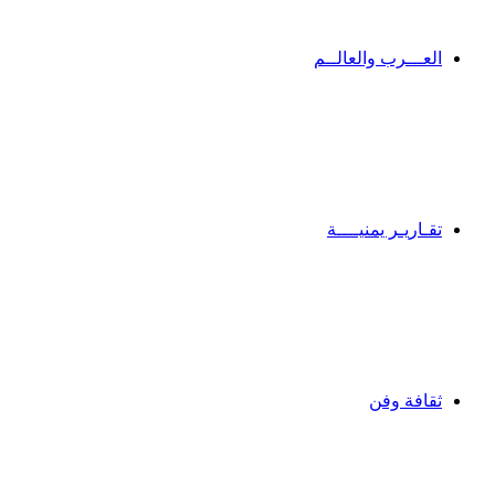
العـــرب والعالــم
تقـاريـر يمنيــــة
ثقافة وفن