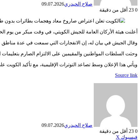
صلاح الحيدري
09.07.2026
0
23
أقل من دقيقة
أعلنت هيئة الأركان العامة للجيش الكويتي، في وقت مبكر من يوم ا
وقال الجيش في بيان له، إن الانفجارات التي سمعت في عدة مناطق جا
وحثت السلطات المواطنين والمقيمين على الالتزام الصارم بتعليمات ا
ويأتي هذا الإعلان وسط تصاعد التوترات الإقليمية، مع تأكيد الكويت عل
Source link
صلاح الحيدري
09.07.2026
0
23
أقل من دقيقة
طباعة
لينكدإن
مشاركة
بينتيريست
فيسبوك
X