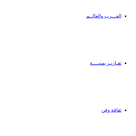
العـــرب والعالــم
تقـاريـر يمنيــــة
ثقافة وفن