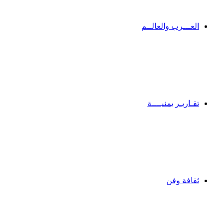
العـــرب والعالــم
تقـاريـر يمنيــــة
ثقافة وفن