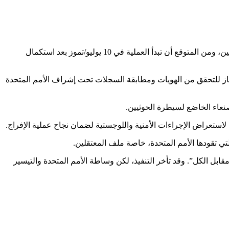
عدن – تمضي الأمم المتحدة والوكالات الإنسانية قدماً في الترتيبات النهائية لتنفيذ أكبر عملية تبادل للأسرى بين الحكومة اليمنية وحركة الحوثيين، ومن المتوقع أن تبدأ العملية في 10 يوليو/تموز بعد استكمال
حتجاز للتحقق من الهويات ومطابقة السجلات تحت إشراف الأمم المتحدة
نعاء الخاضع لسيطرة الحوثيين.
استعراض الإجراءات الأمنية واللوجستية لضمان نجاح عملية الإفراج.
تي تقودها الأمم المتحدة، خاصة ملف المعتقلين.
حوثيين للإفراج عن أكثر من 1700 سجين ومعتقل بموجب مبدأ “الكل مقابل الكل”. وقد تأخر التنفيذ، لكن وساطة الأمم المتحدة والتيسير