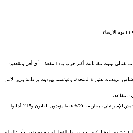
.
وفقًا للقناة 13، إذا أجريت الانتخابات في 8 يوليو 2026، فسيحصل حزب آيزنكوت على 23 مقعدًا، وسيحصل الليكود على 22 مقعدًا، وسيكون حزب نفتالي بينيت معًا ثالث أكبر حزب بـ 15 مقعدًا – أي أقل بمقعدين
يل بيتنا بزعامة أفيغدور ليبرمان، على 10 مقاعد لكل منهما، يليهما حزب شاس، ويهدوت هتوراة المتحدة، وعوتسما يهوديت بزعامة وزير الأمن
في استطلاع الرأي، عارض 56% من الجمهور مشروع القانون الذي من شأنه أن يمنع اعتقال الشباب الحريديم الذين لم يتقدموا للتجنيد في الجيش الإسرائيلي، مقارنة بـ 29% فقط يؤيدون القانون و15% أجابوا
وردا على سؤال عما إذا كان تمرير القوانين التي اتفق عليها رئيس الوزراء مع الأحزاب الحريدية سيؤثر على تصويتهم في الانتخابات المقبلة، قال 53% من المشاركين إنهم قرروا بالفعل لمن سيصوتون وأن ذلك لن