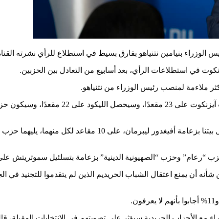
 بنيامين نتنياهو بفارق بسيط في استطلاع للرأي نشرته القناة 13 يوم الأربعاء
يزنكوت في استطلاعات الرأي، بعد أسابيع من التعادل بين الحزبين.
ر ملاءمة لمنصب رئيس الوزراء من نتنياهو.
وحصل كل من الحزب الديمقراطي، بقيادة يائير جولان، وحزب إسرائ