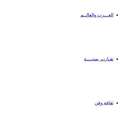
العـــرب والعالــم
تقـاريـر يمنيــــة
ثقافة وفن