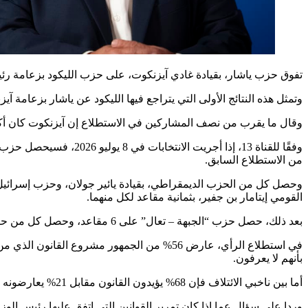
تفوق حزب ياشار، بقيادة غادي آيزنكوت، على حزب الليكود بزعامة رئيس الوزراء
وتمثل هذه النتائج الأولى التي يتراجع فيها الليكود عن ياشار بزعامة آ
وقال ما يقرب من نصف المشاركين في الاستطلاع إن آيزنكوت كان أكث
من الاستطلاع السابق.
القومي إيتامار بن جفير، بثمانية مقاعد لكل منهما.
بعد ذلك، حصل حزب “الجبهة – تعال” على 6 مقاعد، وحصل كل من حزب “رعام” وحزب “الصهيونية الدينية” بزعامة بتسلئيل سموتريتش على 5 مقاعد.
بأنهم لا يعرفون.
أما بين ناخبي الائتلاف فإن 68% يؤيدون القانون مقابل 21% يعارضونه و11% أجابوا بأنهم لا يعرفون.