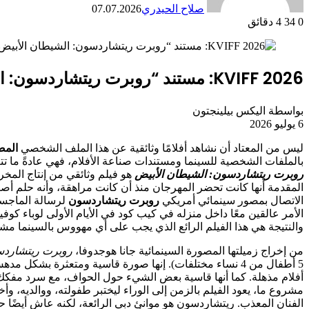
صلاح الحيدري
07.07.2026
0
34
4 دقائق
KVIFF 2026: مستند “روبرت ريتشاردسون: الشيطان الأبيض” حول DP
بواسطة اليكس بيلينجتون
6 يوليو 2026
ليس من المعتاد أن نشاهد أفلامًا وثائقية عن هذا الملف الشخصي
المص
بالملفات الشخصية للسينما ومستندات صناعة الأفلام، فهي عادةً ما تتعل
روبرت ريتشاردسون: الشيطان الأبيض
هو فيلم وثائقي من إنتاج المخ
الاتصال بمصور سينمائي أمريكي
روبرت ريتشاردسون
لرسالة الماجستي
والنتيجة هي هذا الفيلم الرائع الذي يجب على أي مهووس بالسينما مشا
من إخراج زميلتها المصورة السينمائية جانا هوجدوفا،
روبرت ريتشاردس
5 أطفال من 4 نساء مختلفات). إنها صورة قاسية ومتعثرة ب
أفلام مذهلة. كما أنها قاسية بعض الشيء حول الحواف، مع سرد مفكك ين
مشروع ما، يعود الفيلم بالزمن إلى الوراء ليختبر طفولته، ووالديه، 
الفنان المعذب. ريتشاردسون هو موانئ دبي الرائعة، لكنه عاش أيضًا 