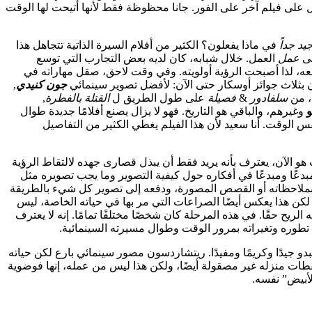
يعمل على فيلم آخر على الفور. جانا محظوظة فقط لأنها أتيحت لها الوقت
يد جداً
في ماذا يفعلون؟ الكثير من أفلام السيرة الذاتية تتجاهل هذا
لى
عمل
العمل. خلال شبابه، كان لديه بعض التجارب التي توسع
معه، لذا أصبحت الرؤية أولويته. وفي وقت لاحق، صقل مهاراته في
ن بثلاث جوائز أوسكار حتى الآن: لأفضل تصوير سينمائي
جون كنيدي
,
، من
سلفادور
&
فصيلة
على طول الطريق ل
القتلة بالفطرة
,
و
وغيرهم، والباقي هو التاريخ. فهو لا يزال يصنع أفلامًا جديدة طوال
فس الوقت. أنا سعيد لأن هذا الفيلم يغطي الكثير من التفاصيل
 هو الآن، يعترف بأنه يريد فقط أن يبذل قصارى جهده لالتقاط الرؤية
 مبدعًا ومبدعًا في أفكاره حول كيفية التصوير وما يجب تصويره مثل
 بملاحظاته أو القصص المصورة، ودفعه إلى تصوير كل شيء بالطريقة
ة. لكن هذا يعكس أيضًا الصراعات التي مر بها في حياته الخاصة، ليس
لريح حقًا. في هذه المرحلة كان شخصًا مختلفًا تمامًا. إنه لا يعترف
ط تطوره وتغيراته بمرور الوقت وطوال مسيرته السينمائية.
دو جيدًا وكريمًا ومفيدًا. ريتشاردسون مصور سينمائي بارع لكن حياته
قطات منزله غير مصقولة أيضًا، ولكن هذا ليس من عمله، إنها فوضوية
لأبيض” نفسه.