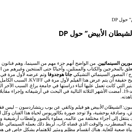
ورين السينمائيين
. من الواضح أنهم جزء مهم من السينما، وهم فنانون ب
ق بالمخرجين والكتاب والممثلين، وأحيانًا حتى المنتجين وغيرهم من الح
رج / المصور السينمائي التشيكي
جانا هوجدوفا
المقدمة أنها كانت تحضر المهرجان منذ 
ر التي كانت تعمل عليها أثناء دراستها في جامعة براغ. السبب الآخر الوح
هدته.
ون: الشيطان الأبيض
هو فيلم وثائقي عن بوب ريتشاردسون – ليس فقط ح
شكل مدهش، وصادقة بوحشية، ولا توجد صورة بكالوريوس لحياة هذا الفنان وك
تقل إلى أجزاء مختلفة من عالمه، مملوء بالصور ولقطات أرشيفية ومقاط
وأخيه المضطرب، والوقت الذي قضاه كأب، لربط ذلك بعمله السينمائي عل
حياة صعبة للغاية. هناك انقسام مظلم ومثير للاهتمام بشكل خاص في ه