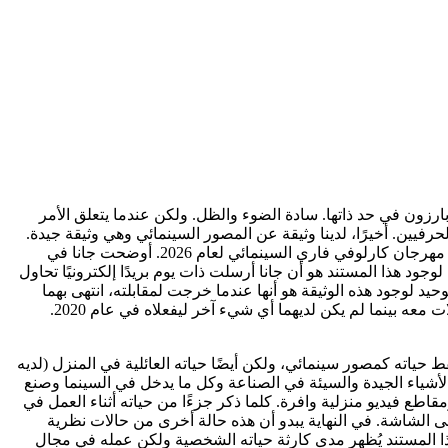
ارزون في حد ذاتها. سادة الضوء والظل. ولكن عندما يتعلق الأمر
رفيين. أخيرًا، لدينا وثيقة عن المصور السينمائي وهي وثيقة جيدة.
وتم عرضه لأول مرة في مهرجان كارلوفي فاري السينمائي لعام 2026. أوضحت جانا في
أن كانت مراهقة، وأنه حلم أصبح حقيقة أن يتم عرض هذا الفيلم لأول مرة في KVIFF. السبب الكامل لوجود هذا المستند هو أن جانا أرسلت ذات يوم بريدًا إلكترونيًا تحاول
يد لوجود هذه الوثيقة هو أنها عندما خرجت لمقابلته، انتهى بهما
الأمر عالقين معًا داخل منزله في كيب كود في الأيام الأولى لوباء كوفيد-19. أمضت الأشهر الثلاثة التالية في البحث في أرشيفاته وإجراء مقابلات معه بينما لم يكن لديهما أي شيء آخر ليفعلاه في عام 2020.
ياته كمصور سينمائي، ولكن أيضًا حياته العائلية في المنزل (لديه
ل الأشياء الجيدة والسيئة في الصناعة وكل ما يدخل في السينما وصنع
ع فيديو منزلية وافرة. كلما ذكر جزءًا من حياته أثناء العمل في
ى الشاشة. في النهاية يبدو أن هذه حالة أخرى من حالات نظرية
ذا المستند يُظهر مدى كارثة حياته الشخصية ولكن عمله في مجال