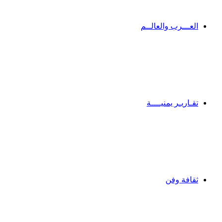
العـــرب والعالــم
تقـاريـر يمنيــــة
ثقافة وفن