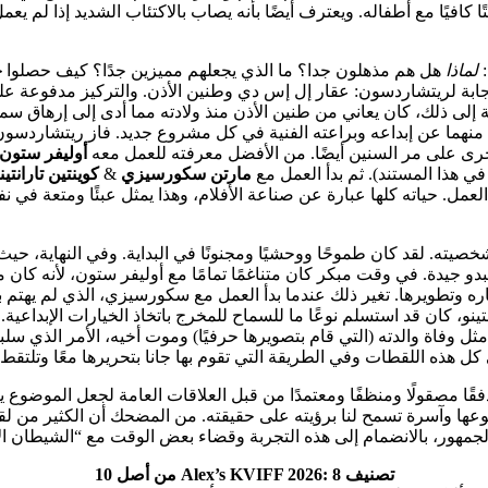
ًا كافيًا مع أطفاله. ويعترف أيضًا بأنه يصاب بالاكتئاب الشديد إذا لم 
:
لماذا
هل هم مذهلون جدا؟ ما الذي يجعلهم مميزين جدًا؟ كيف حصلوا
ج
 إجابة لريتشاردسون: عقار إل إس دي وطنين الأذن. والتركيز مدفوعة ع
ة إلى ذلك، كان يعاني من طنين الأذن منذ ولادته مما أدى إلى إرهاق س
ل منهما عن إبداعه وبراعته الفنية في كل مشروع جديد. فاز ريتشاردسو
أخرى على مر السنين أيضًا. من الأفضل معرفته للعمل معه
أوليفر ستون
في هذا المستند). ثم بدأ العمل مع
مارتن سكورسيزي
&
كوينتين تارانتين
لعمل. حياته كلها عبارة عن صناعة الأفلام، وهذا يمثل عبئًا ومتعة في ن
صيته. لقد كان طموحًا ووحشيًا ومجنونًا في البداية. وفي النهاية، حيث
تبدو جيدة. في وقت مبكر كان متناغمًا تمامًا مع أوليفر ستون، لأنه كان
ه وتطويرها. تغير ذلك عندما بدأ العمل مع سكورسيزي، الذي لم يهتم
تينو، كان قد استسلم نوعًا ما للسماح للمخرج باتخاذ الخيارات الإبداعي
وفاة والدته (التي قام بتصويرها حرفيًا) وموت أخيه، الأمر الذي سلبه ا
كل هذه اللقطات وفي الطريقة التي تقوم بها جانا بتحريرها معًا وتلتق
قًا مصقولًا ومنظفًا ومعتمدًا من قبل العلاقات العامة لجعل الموضوع يب
وعها وآسرة تسمح لنا برؤيته على حقيقته. من المضحك أن الكثير من ل
 الجمهور، بالانضمام إلى هذه التجربة وقضاء بعض الوقت مع “الشيطان ا
تصنيف Alex’s KVIFF 2026:
8 من أصل 10