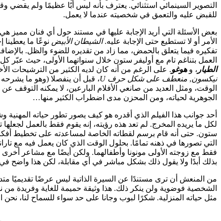
التصوير السينمائي استثنائي. يعترف بأنه ليس أبًا عظيمًا ولم يقضي وقت
للقبض عليه والتعمق في شخصيته عندما لا يعمل.
بعض الأسئلة التي أريد الإجابة عليها في مستند حول أي فنان مميز هي
الأمر أو لا تستطيع حتى الإجابة عليه.
الشيطان الأبيض
نوعًا ما يعطينا
تفكيره فيما يتعلق بالحمض، مما زاد من تقديره للضوء والظل. بالإضاف
العمل بتناغم تام مع أوليفر ستون خلال سنواتهما الأولى، حيث عبّر ك
الطيار
، و
هوغو
. على الرغم من أنه كان لديه الكثير من الترشيحات ال
نيكسون
,
منعطف على شكل حرف U
، قبل أن ينفصلا (وهو ما يشرحه 
الوقت، ومثل العديد من صانعي الأفلام البارعين، لا يمكنه التوقف عن ا
الجوهرية لحياته، ومن المحزن مدى اضطراب الكثير منها…
أحد جوانب هذا الفيلم الذي أقدره هو كيف يصور تطور حياته المهنية وشخ
لكل ما يريده المخرج. لم تعد هذه رؤيته، إنه يقوم فقط بالعمل لجعلها 
ستون. حتى أنه قام برسم لقطاته الخاصة لمساعدته على تخطيط أفكار
التي تصورها في ذهنه تمامًا. بحلول الوقت الذي كان يعمل فيه مع تاران
فقط مع زوجته الأولى مونونا وأطفالهما. ولكن أيضًا مع مشاعر أخرى مثل 
بذلك أبدًا ولا يقول ذلك بشكل مباشر في أي مقابلة، لكن هذا واضح في 
من المنعش أن ترى مستندًا عن السيرة الذاتية ليس عرضًا تقديميًا متدف
الشخصية فوضوية ولن ينكر ذلك. هذا وثيقة حميمة للغاية وفريدة من ن
مثل حياته المنزلية. شكرًا لبوب وجانا على حد سواء للسماح لنا، نحن