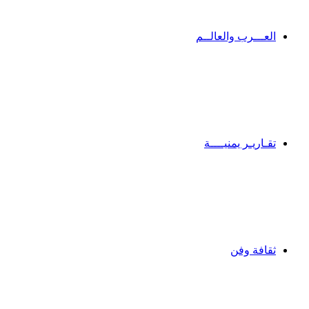
العـــرب والعالــم
تقـاريـر يمنيــــة
ثقافة وفن