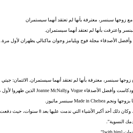
مجلة فوج
ويليامز وجوان ماكنالي يظهران لأول مرة.
الائتمان: جيتي
Made in C سبنسر ماثيوز.
شياء التي ندمت عليها بعد 8 سنوات، حيث دفعت 50٪ من كل شيء”.
مك النسوية”.
wit]”.