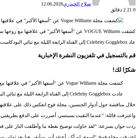
صلاح الحيدري
12.06.2026
0
21
2 دقائق
كشفت VOGUE Williams عن “أسفها الأكبر” في علاقتها مع زوجها سبنسر واعترفت بأنها لم تعتقد أنهما سيستمران.
عاد Celebrity Gogglebox إلى القناة الرابعة الليلة مع ثنائي البودكاست وأفضل الأصدقاء
قم بالتسجيل في
تلفزيون
النشرة الإخبارية
شكرًا لك!
كشفت مجلة Vogue Williams عن “أسفها الأكبر” في علاقتها مع زوجها سبنسر، معترفة بأنها لم تعتقد أنهما سيستمران.
عادت Celebrity Gogglebox إلى القناة الرابعة الليلة مع ثنائي البودكاست وأفضل الأصدقاء Vogue وJoanne McNally الذين ظهروا لأول مرة
خلال مناقشة حول أدوار الجنسين،
مجلة فوج
انعكس ذلك على علاقتها بزوجها ونجم helsea
واعترفت قائلة: “عندما التقيت بسبنسر، أصررت على الدفع بطريقتي، وكان ذلك أحد أكبر الأ
ردت جوان بسرعة: “لقد حاولت توضيح نقطة ما وأطلقت النار على قد
اعترفت مجلة فوغ: “اسمع، لم أكن أعتقد أنني سأبقى هنا بعد ثماني سنوات [h him