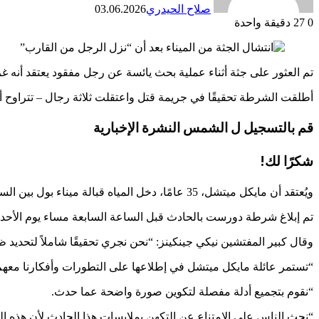
صلاح الحيدري
03.06.2026
0
27
دقيقة واحدة
تم العثور على جثة أثناء عملية بحث يائسة عن رجل مفقود يعتقد أنه
أطلقت الشرطة تحقيقًا في جريمة قتل واعتقلت ثلاثة رجال – تتراوح أعمارهم بين 46 و 22 عامًا – في أعقاب الرعب الذي
قم بالتسجيل ل
الشمس
النشرة الإخبارية
شكرًا لك!
ويُعتقد أن مايكل ميتشل، 35 عامًا، دخل المياه قبالة ميناء بول بين الساعة 8 مساءً و9 مساءً يوم الجمعة الماضي.
تم إبلاغ شرطة دورست بالحادث قبل الساعة السابعة مساء يوم الأحد، أي بعد حوالي 48 ساعة من 
وقال كبير المفتشين نيكي جينكينز: “نحن نجري تحقيقًا شاملاً لتحديد 
“تستمر عائلة مايكل ميتشل في إطلاعها على التطورات وأفكارنا معه
“نقوم بتجميع أدلة مفصلة لتكوين صورة واضحة عما حدث.
“نحث الناس على الامتناع عن التكهن بملابسات هذا الحادث لأن هذه ال