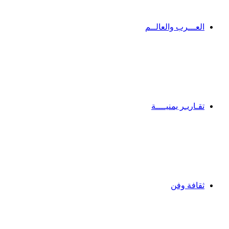
العـــرب والعالــم
تقـاريـر يمنيــــة
ثقافة وفن