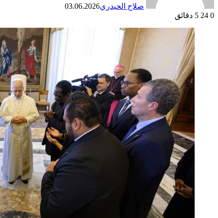
صلاح الحيدري
03.06.2026
0
24
5 دقائق