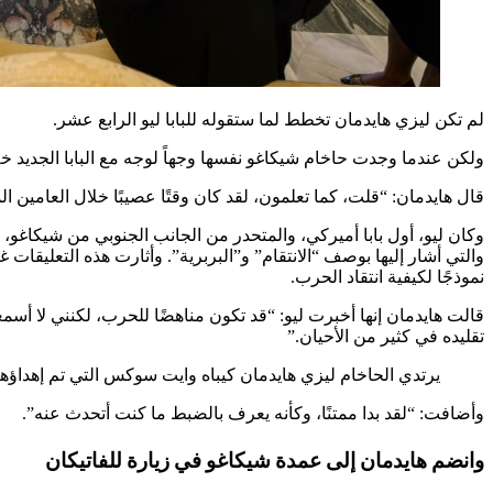
لم تكن ليزي هايدمان تخطط لما ستقوله للبابا ليو الرابع عشر.
ولكن عندما وجدت حاخام شيكاغو نفسها وجهاً لوجه مع البابا الجديد 
قال هايدمان: “قلت، كما تعلمون، لقد كان وقتًا عصيبًا خلال العامين
وكان ليو، أول بابا أميركي، والمتحدر من الجانب الجنوبي من شيكاغو، ق
والتي أشار إليها بوصف “الانتقام” و”البربرية”. وأثارت هذه التعليق
نموذجًا لكيفية انتقاد الحرب.
قالت هايدمان إنها أخبرت ليو: “قد تكون مناهضًا للحرب، لكنني لا أسم
تقليده في كثير من الأحيان.”
يرتدي الحاخام ليزي هايدمان كيباه وايت سوكس التي تم إهداؤها للب
وأضافت: “لقد بدا ممتنًا، وكأنه يعرف بالضبط ما كنت أتحدث عنه”.
وانضم هايدمان إلى عمدة شيكاغو في زيارة للفاتيكان