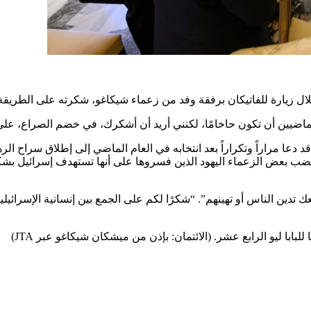
خلال زيارة للفاتيكان برفقة وفد من زعماء شيكاغو، شكرته على الطريق
 الماضيين أن تكون حاخامًا، لكنني أريد أن أشكرك، في خضم الصراع، ع
د دعا مراراً وتكراراً بعد انتخابه في العام الماضي إلى إطلاق سراح ال
ات غضب بعض الزعماء اليهود الذين فسروها على أنها تستهدف إسرائيل بش
عك تدين الناس أو تهينهم”. “شكرًا لكم على الجمع بين إنسانية الإسرائي
ابا ليو الرابع عشر. (الائتمان: بإذن من ميشكان شيكاغو عبر JTA)