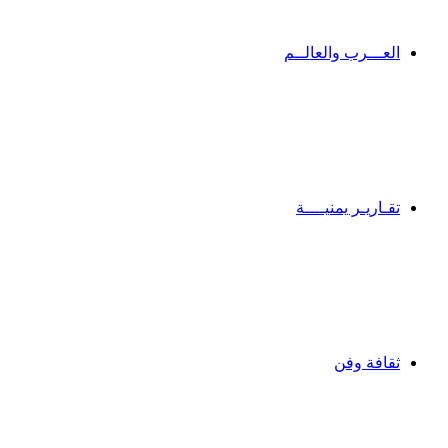
العـــرب والعالــم
تقـاريـر يمنيــــة
ثقافة وفن