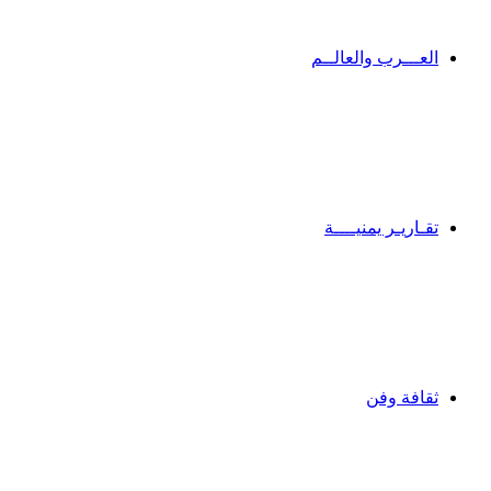
العـــرب والعالــم
تقـاريـر يمنيــــة
ثقافة وفن