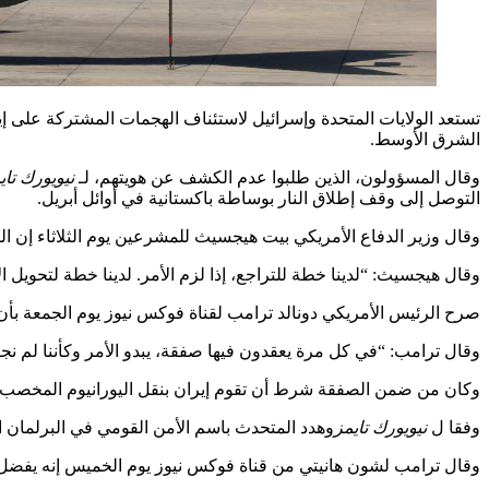
تستعد الولايات المتحدة وإسرائيل لاستئناف الهجمات المشتركة على إ
الشرق الأوسط.
وقال المسؤولون، الذين طلبوا عدم الكشف عن هويتهم، لـ
نيويورك تاي
التوصل إلى وقف إطلاق النار بوساطة باكستانية في أوائل أبريل.
وقال وزير الدفاع الأمريكي بيت هيجسيث للمشرعين يوم الثلاثاء إن الول
وقال هيجسيث: “لدينا خطة للتراجع، إذا لزم الأمر. لدينا خطة لتحويل ا
صرح الرئيس الأمريكي دونالد ترامب لقناة فوكس نيوز يوم الجمعة بأن إ
وقال ترامب: “في كل مرة يعقدون فيها صفقة، يبدو الأمر وكأننا لم نجر
وكان من ضمن الصفقة شرط أن تقوم إيران بنقل اليورانيوم المخصب إلى 
وفقا ل
نيويورك تايمز
وهدد المتحدث باسم الأمن القومي في البرلمان الإيراني، إبرا
وقال ترامب لشون هانيتي من قناة فوكس نيوز يوم الخميس إنه يفضل “الحصول عليها [the uranium]بدلاً من تركها “مدف