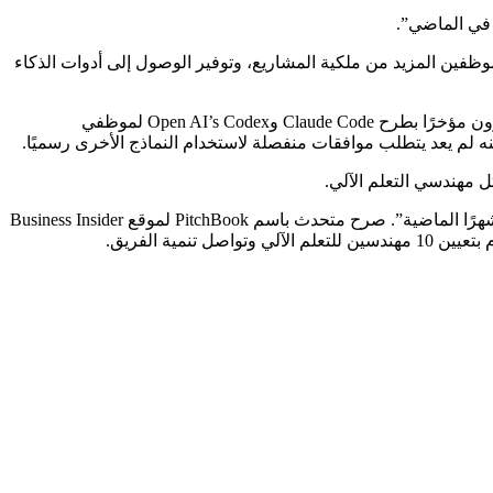
 في الماضي”.
مل أسرع، ومنح الموظفين المزيد من ملكية المشاريع، وتوفير الوصول إلى أدوات الذكاء
قامت أمازون مؤخرًا بطرح Claude Code وOpen AI’s Codex لموظفي
وقال جيشي إن التوظيف في هذه المناصب كان أكثر صعوبة في السابق، لكن الشركة حققت “قدرًا أكبر من الجذب على مدار الـ 12 إلى 18 شهرًا الماضية”. صرح متحدث باسم PitchBook لموقع Business Insider
ية الفريق.