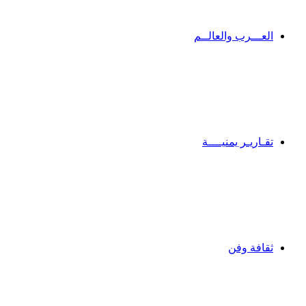
العـــرب والعالــم
تقـاريـر يمنيــــة
ثقافة وفن