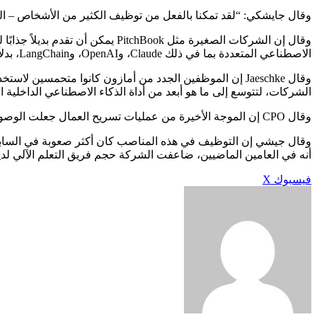
وقال جايشكي: “لقد تمكنا بالفعل من توظيف الكثير من الأشخاص – الك
وقال إن الشركات الصغيرة مثل ook
الاصطناعي المتعددة بما في ذلك Claude، وOpenAI، وLangChain، بدلاً من طلب استخدام الأدوات الداخلية.
وقال Jaeschke إن الموظفين الجدد من أمازون كانوا متحمسين لاستخدام مجموعة من أدوات الذكاء الاصطناعي عندما تم تعيينهم.
الشركات، لتتوسع إلى ما هو أبعد من أداة الذكاء الاصطناعي الداخلية الخاصة بها، Kiro. ويواصل عملاق التكنولوجيا الترويج لأداته الداخلية، ولكنه لم يعد يتطلب موافقات منفصلة لاست
وقال CPO إن الموجة الأخيرة من عمليات تسريح العمال جعلت الوصول إلى كبار المرشحين أكثر سهولة، خاصة في الأدوار شديدة الطلب، مثل مهندسي التعلم الآلي.
أنه في العامين الماضيين، ضاعفت الشركة حجم فريق التعلم الآلي لديها بأكثر من أربعة أضع
طباعة
لينكدإن
مشاركة
بينتيريست
فيسبوك
X
عبر
البريد