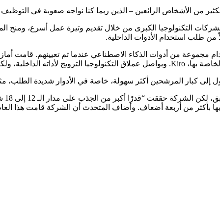
ثير من الأشخاص الرائعين – الذين ربما كنا نواجه صعوبة في التوظيف
PitchB يمكن أن تقدم بديلاً جذابًا لشركات التكنولوجيا الكبرى من خلال تقديم وتيرة ع
خدام النماذج الأخرى رسميًا.
اف. وأضاف المتحدث أن الشركة قامت هذا العام بتعيين 10 مهندسين للتعلم الآلي وتواصل تنم