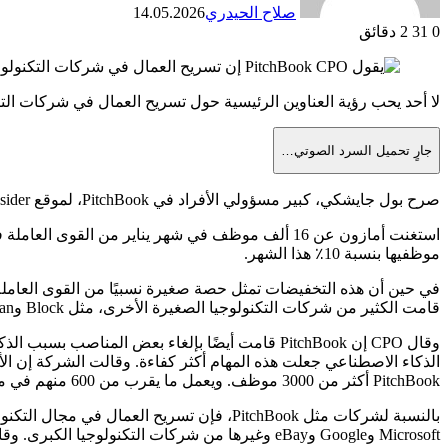
صلاح الحيدري
14.05.2026
0
31
2 دقائق
لا أحد يحب رؤية العناوين الرئيسية حول تسريح العمال في شركات ال
جارٍ تحميل السرد الصوتي…
صرح بول جايشكي، كبير مسؤولي الأفراد في PitchBook، لموقع Business Insider أن منصة بيانات السوق الخاصة كانت “بالتأكيد مستفيدة” من التخفيضات الأخيرة في جميع أنحاء الصناعة.
موظفيها بنسبة 10٪ هذا الشهر.
في حين أن هذه التخفيضات تمثل حصة صغيرة نسبيًا من القوى العاملة ل
قامت الكثير من شركات التكنولوجيا الصغيرة الأخرى، مثل Block وAtlassian، بإجراء تخفيضات مؤخرًا، مستشهدة في كثير من الأحيان بتأثير الذكاء الاصطناعي.
الذكاء الاصطناعي جعلت هذه المهام أكثر كفاءة.
PitchBook أكثر من 3000 موظف. ويعمل ما يقرب من 600 منهم في مقرها الرئيسي في سياتل.
Microsoft وGoogle وeBay وغيرها من شركات التكنولوجيا الكبرى. وقال إن هناك اهتمامًا أكبر مؤخرًا من موظفي شركات التكنولوجيا الكبرى، وأن الشركة نجحت في توظيف هؤلاء المرشحين.