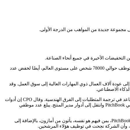
ى مجموعة جديدة من المواهب من الدرجة الأولى.
استغنت أمازون عن 16 ألف موظف في شهر يناير من القوى العاملة في الشركة التي يبلغ عددها حوالي 350 ألفًا. وتخطط شركة Meta، التي توظف حوالي 78000 شخص على مستوى العالم، أيضًا لخفض عدد
إلى عودة آلاف العمال ذوي المهارات العالية إلى سوق العمل. وقد
وقال CPO إن PitchBook قامت أيضًا بإلغاء بعض المناصب بسبب الذكاء الاصطناعي، وتحديدًا أدوار “مالك المنتج”. وقال Jaeschke إن الدور ساعد في ترجمة المتطلبات إلى الفرق الهندسية. وقال CPO إن أدوات
وقالت الشركة إن الأدوار التي تم إلغاؤها تمثل نسبة صغيرة من قوتها العاملة، وبقي نصفها في PitchBook وانتقل إلى أدوار مدير المنتج. يبلغ عدد موظفي
بالنسبة لشركات مثل PitchBook، فإن تسريح العمال في مجال التكنولوجيا يخلق فرصة توظيف نادرة. وقال Jaeschke إن العديد من موظفي PitchBook، بمن فيهم هو نفسه، يأتون من أمازون، بالإضافة إلى